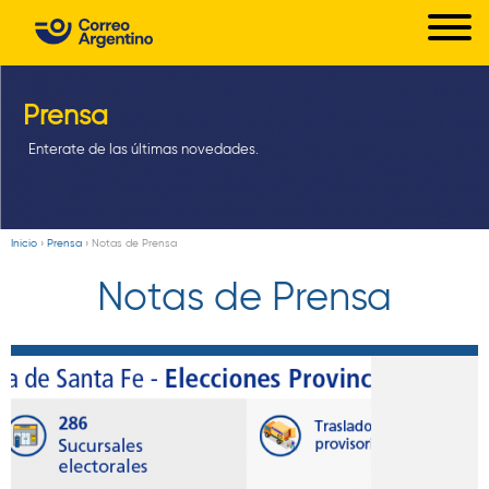
C
Pasar
o
al
r
contenido
principal
Prensa
r
e
Enterate de las últimas novedades.
o
A
r
Inicio
›
Prensa
›
Notas de Prensa
Usted
g
Notas de Prensa
está
e
aquí
n
t
i
n
o