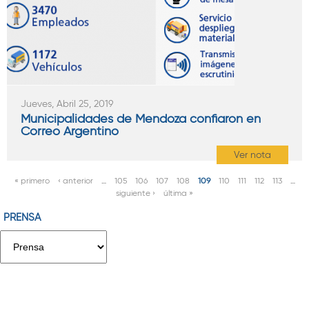
Jueves, Abril 25, 2019
Municipalidades de Mendoza confiaron en
Correo Argentino
Ver nota
« primero
‹ anterior
…
105
106
107
108
109
110
111
112
113
…
P
siguiente ›
última »
á
PRENSA
g
i
n
a
s