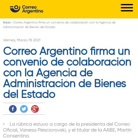
C
Pasar
o
al
r
contenido
Inicio
›
Correo Argentino firma un convenio de colaboración con la Agencia de
Usted
Administración de Bienes del Estado
principal
r
está
Viernes, Marzo 19, 2021
e
aquí
Correo Argentino firma un
o
convenio de colaboración
A
r
con la Agencia de
g
Administración de Bienes
e
del Estado
n
t
i
n
• La rúbrica estuvo a cargo de la presidenta del Correo
Oficial, Vanesa Piesciorovski, y el titular de la AABE, Martín
o
Consentino.