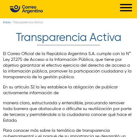
C
Pasar
o
al
r
contenido
Inicio
›
Transparencia Activa
Usted
principal
r
Transparencia Activa
está
e
aquí
o
El Correo Oficial de la República Argentina S.A. cumple con la N°
A
Ley 27.275 de Acceso a la Información Pública, que tiene por
objetivo garantizar el efectivo ejercicio del derecho de acceso a
r
la información pública, promover la participación ciudadana y la
g
transparencia de la gestión pública.
e
En su artículo 32 la ley establece la obligación de publicar
activamente información de
n
manera clara, estructurada y entendible, procurando remover
t
toda barrera que obstaculice o dificulte su reutilización por parte
i
de terceros y permitiéndole a la ciudadanía conocer qué hace el
Estado.
n
Para conocer más sobre la temática de transparencia
o
gubernamental y el porqué de su importancia se desarrolló un