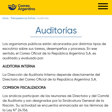
C
Pasar
o
al
r
contenido
Inicio
›
Transparencia Activa
›
Auditorías
Usted
principal
r
Auditorías
está
e
aquí
o
Los organismos públicos están alcanzados por distintos tipos de
A
escrutinio sobre sus tareas, desempeños y procesos. En ese
sentido, el Correo Oficial de la República Argentina S.A. es
r
auditado y evaluado por:
g
AUDITORIA INTERNA
e
La Dirección de Auditoría Interna depende directamente del
n
Directorio del Correo Oficial de la República Argentina S.A.
t
COMISIÓN FISCALIZADORA
i
Los síndicos participan de las reuniones de Directorio y del Comité
n
de Auditoría y son designados por la Sindicatura General de la
Nación. Su actividad se encuentra enmarcada en los términos de
o
la Ley N° 24.156.