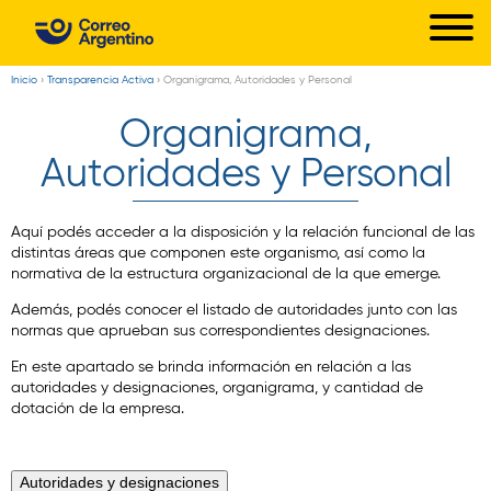
C
Pasar
o
al
r
contenido
Inicio
›
Transparencia Activa
›
Organigrama, Autoridades y Personal
Usted
principal
r
Organigrama,
está
e
aquí
Autoridades y Personal
o
A
Aquí podés acceder a la disposición y la relación funcional de las
r
distintas áreas que componen este organismo, así como la
normativa de la estructura organizacional de la que emerge.
g
e
Además, podés conocer el listado de autoridades junto con las
normas que aprueban sus correspondientes designaciones.
n
En este apartado se brinda información en relación a las
t
autoridades y designaciones, organigrama, y cantidad de
i
dotación de la empresa.
n
o