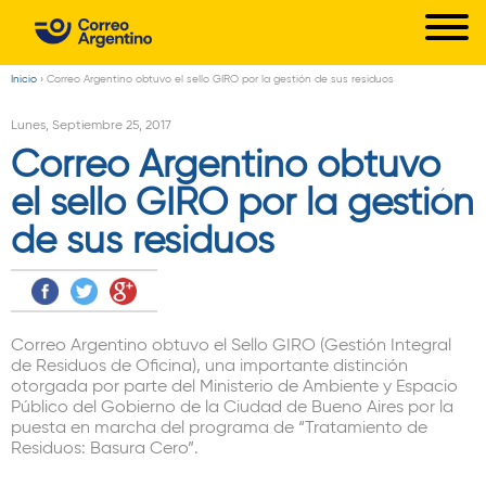
C
Pasar
o
al
r
contenido
Inicio
›
Correo Argentino obtuvo el sello GIRO por la gestión de sus residuos
Usted
principal
r
está
Lunes, Septiembre 25, 2017
e
aquí
Correo Argentino obtuvo
o
el sello GIRO por la gestión
A
de sus residuos
r
g
e
n
Correo Argentino obtuvo el Sello GIRO (Gestión Integral
de Residuos de Oficina), una importante distinción
t
otorgada por parte del Ministerio de Ambiente y Espacio
i
Público del Gobierno de la Ciudad de Bueno Aires por la
puesta en marcha del programa de “Tratamiento de
n
Residuos: Basura Cero”.
o