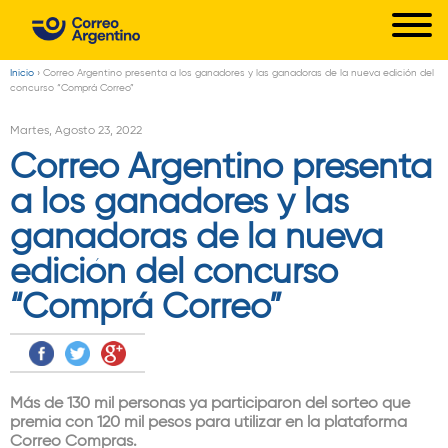
C
Pasar
o
al
r
contenido
Inicio
›
Correo Argentino presenta a los ganadores y las ganadoras de la nueva edición del
Usted
concurso “Comprá Correo”
principal
r
está
Martes, Agosto 23, 2022
e
aquí
Correo Argentino presenta
o
a los ganadores y las
A
r
ganadoras de la nueva
g
edición del concurso
e
“Comprá Correo”
n
t
i
n
Más de 130 mil personas ya participaron del sorteo que
premia con 120 mil pesos para utilizar en la plataforma
o
Correo Compras.