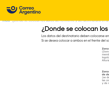
C
o
Inicio
›
¿Dónde se colocan los datos del remitente y del destinatario en u
r
Usted
¿Dónde se colocan los 
r
está
Los datos del destinatario deben colocarse en el
aquí
e
Si se desea colocar a ambos en el frente del so
o
A
r
g
e
n