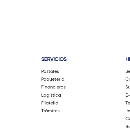
t
i
n
o
SERVICIOS
H
Postales
Se
Paquetería
Có
Financieros
Su
Logística
E
Filatelia
T
Trámites
In
Ce
B