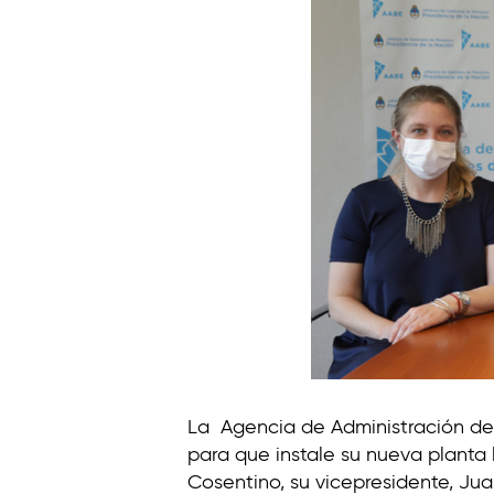
t
i
n
o
La Agencia de Administración de 
para que instale su nueva planta l
Cosentino, su vicepresidente, Jua