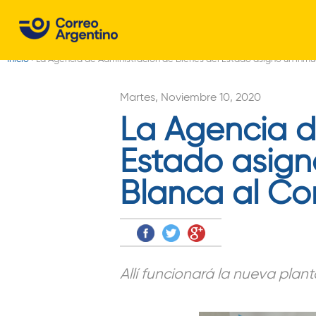
C
o
Inicio
›
La Agencia de Administración de Bienes del Estado asignó un inmu
r
Usted
r
está
Martes, Noviembre 10, 2020
aquí
La Agencia d
e
o
Estado asign
A
Blanca al Co
r
g
e
Allí funcionará la nueva plant
n