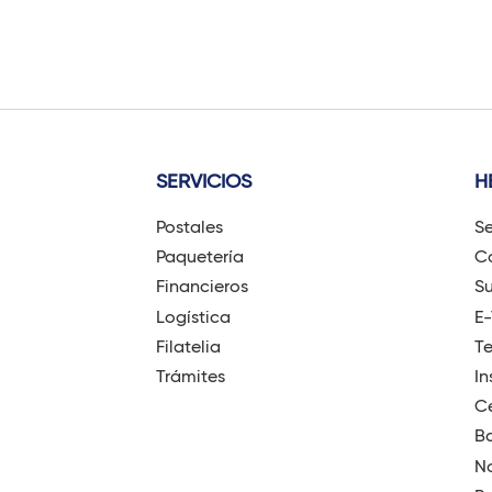
SERVICIOS
H
Postales
Se
Paquetería
Có
Financieros
Su
Logística
E
Filatelia
T
Trámites
In
Ce
B
No