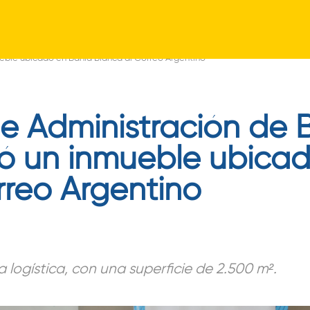
Pasar
al
eble ubicado en Bahía Blanca al Correo Argentino
contenido
principal
e Administración de B
ó un inmueble ubica
rreo Argentino
a logística, con una superficie de 2.500 m².