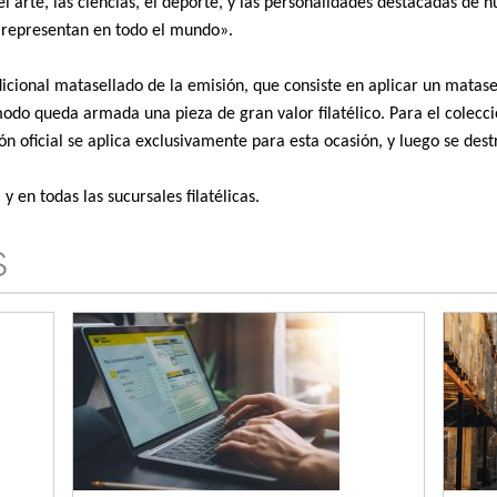
arte, las ciencias, el deporte, y las personalidades destacadas de n
s representan en todo el mundo».
adicional matasellado de la emisión, que consiste en aplicar un matas
modo queda armada una pieza de gran valor filatélico. Para el colecc
n oficial se aplica exclusivamente para esta ocasión, y luego se dest
 en todas las sucursales filatélicas.
S