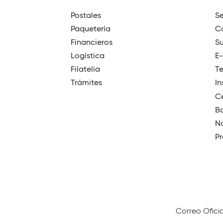
Postales
Se
Paquetería
Có
Financieros
Su
Logística
E
Filatelia
T
Trámites
In
Ce
B
No
Pr
Correo Ofici