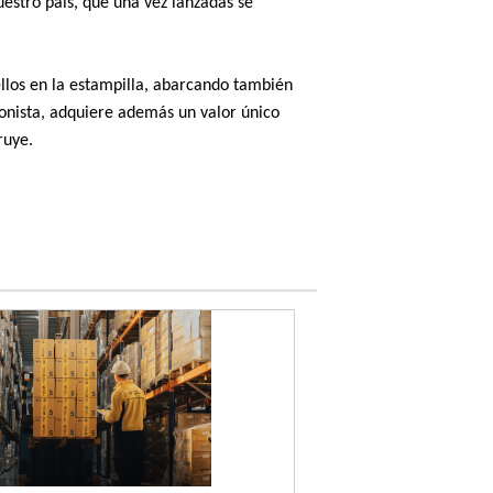
uestro país, que una vez lanzadas se
ellos en la estampilla, abarcando también
ionista, adquiere además un valor único
ruye.