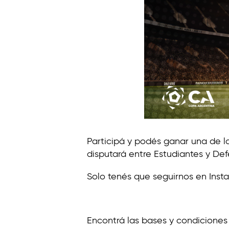
t
i
n
o
Participá y podés ganar una de l
disputará entre Estudiantes y Defe
Solo tenés que seguirnos en Ins
Encontrá las bases y condicione