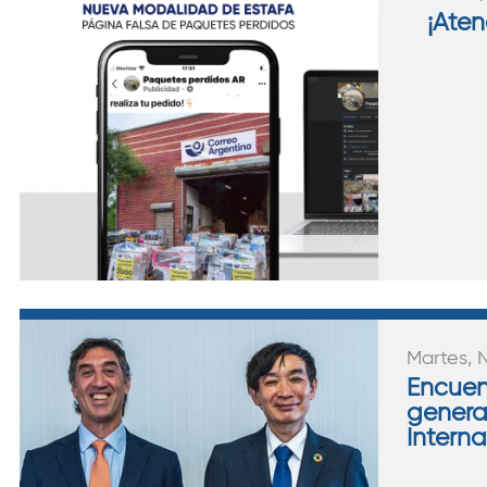
¡Aten
Martes, 
Encuent
genera
Intern