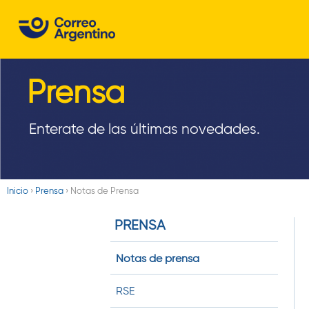
C
o
r
Prensa
r
e
Enterate de las últimas novedades.
o
A
Inicio
›
Prensa
›
Notas de Prensa
r
Usted
PRENSA
está
g
aquí
e
Notas de prensa
n
RSE