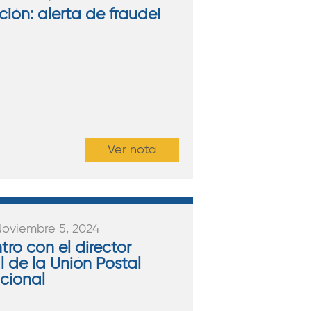
ción: alerta de fraude!
Ver nota
Noviembre 5, 2024
ro con el director
l de la Unión Postal
acional