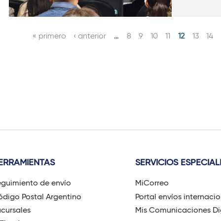
« primero
‹ anterior
…
8
9
10
11
12
13
14
P
á
g
i
n
a
s
ERRAMIENTAS
SERVICIOS ESPECIAL
guimiento de envío
MiCorreo
digo Postal Argentino
Portal envíos internaci
cursales
Mis Comunicaciones Di