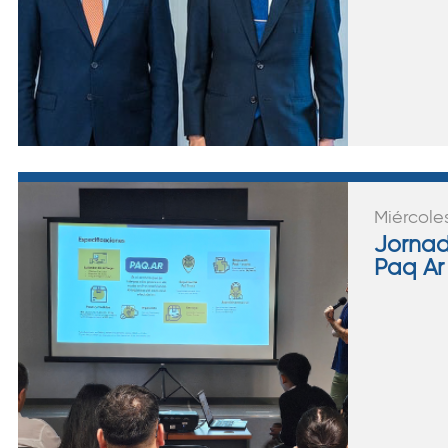
Miércole
Jornad
Paq Ar