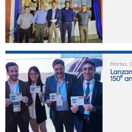
Martes, 
Lanzam
150° an