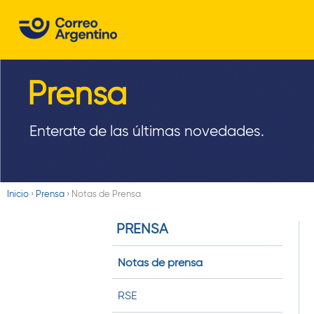
C
o
r
Prensa
r
e
Enterate de las últimas novedades.
o
A
Inicio
›
Prensa
›
Notas de Prensa
r
Usted
PRENSA
está
g
aquí
e
Notas de prensa
n
RSE