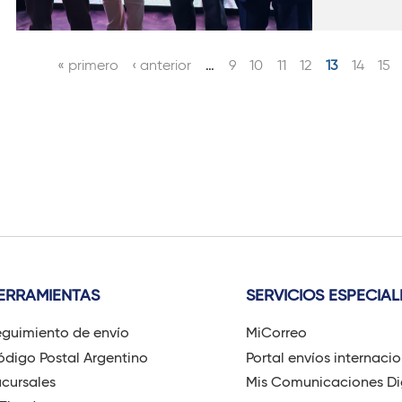
« primero
‹ anterior
…
9
10
11
12
13
14
15
P
á
g
i
n
a
s
ERRAMIENTAS
SERVICIOS ESPECIAL
guimiento de envío
MiCorreo
digo Postal Argentino
Portal envíos internaci
cursales
Mis Comunicaciones Di