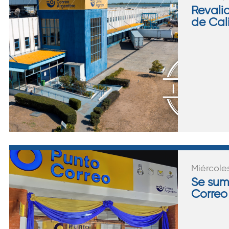
Revali
de Cal
Miércole
Se sum
Correo