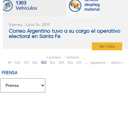
Viernes, Junio 14, 2019
Correo Argentino tuvo a su cargo el operativo
electoral en Santa Fe
Ver nota
« primero
‹ anterior
…
P
99
100
101
102
103
104
105
106
107
…
siguiente ›
última »
á
PRENSA
g
i
n
a
s