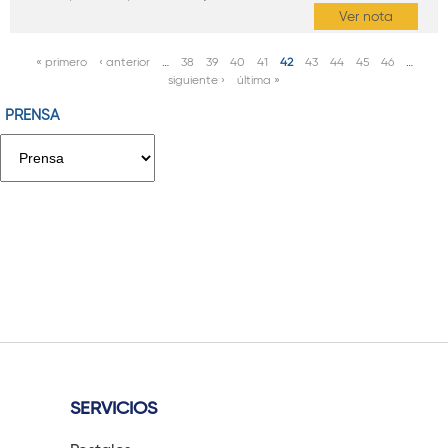
Ver nota
« primero
‹ anterior
…
38
39
40
41
42
43
44
45
46
…
P
siguiente ›
última »
á
PRENSA
g
i
n
a
s
SERVICIOS