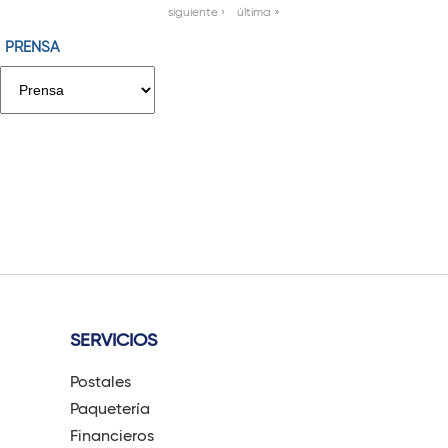
P
siguiente ›
última »
á
PRENSA
g
i
n
a
s
SERVICIOS
Postales
Paquetería
Financieros