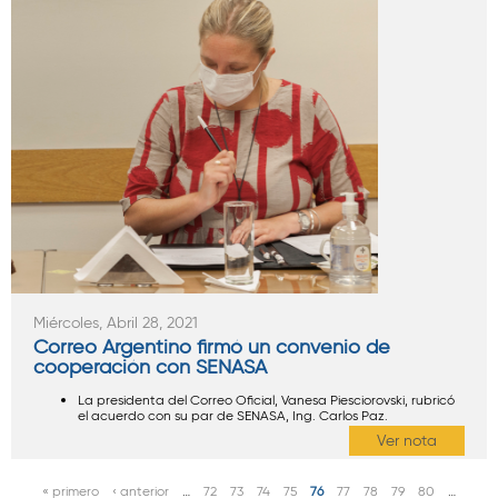
Miércoles, Abril 28, 2021
Correo Argentino firmó un convenio de
cooperación con SENASA
La presidenta del Correo Oficial, Vanesa Piesciorovski, rubricó
el acuerdo con su par de SENASA, Ing. Carlos Paz.
Ver nota
« primero
‹ anterior
…
72
73
74
75
76
77
78
79
80
…