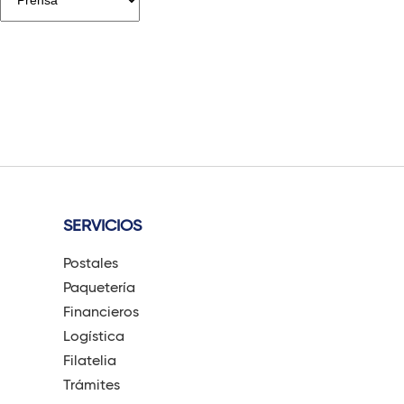
n
a
s
SERVICIOS
Postales
Paquetería
Financieros
Logística
Filatelia
Trámites