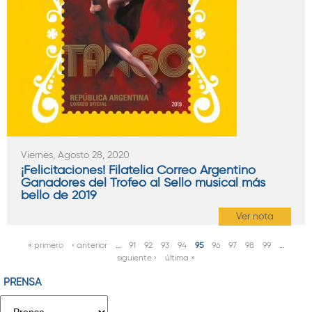
Viernes, Agosto 28, 2020
¡Felicitaciones! Filatelia Correo Argentino
Ganadores del Trofeo al Sello musical más
bello de 2019
Ver nota
« primero
‹ anterior
…
91
92
93
94
95
96
97
98
99
…
P
siguiente ›
última »
á
PRENSA
g
i