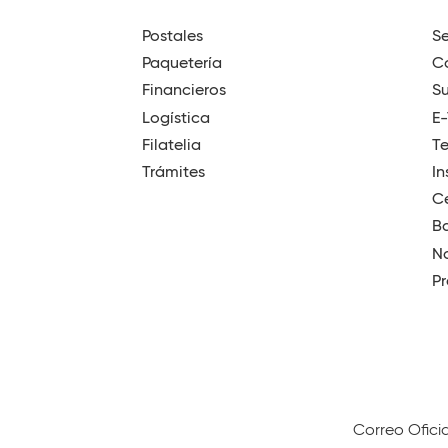
t
i
Postales
Se
Paquetería
Có
n
Financieros
Su
o
Logística
E
Filatelia
T
Trámites
In
Ce
B
No
Pr
Correo Ofici