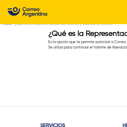
C
o
Inicio
›
¿Qué es la Representación del Correo y cuándo se utiliza?
r
Usted
¿Qué es la Representac
r
está
Es la opción que te permite autorizar a Correo 
aquí
e
Se utiliza para continuar el trámite de liberac
o
A
r
g
e
n
SERVICIOS
H