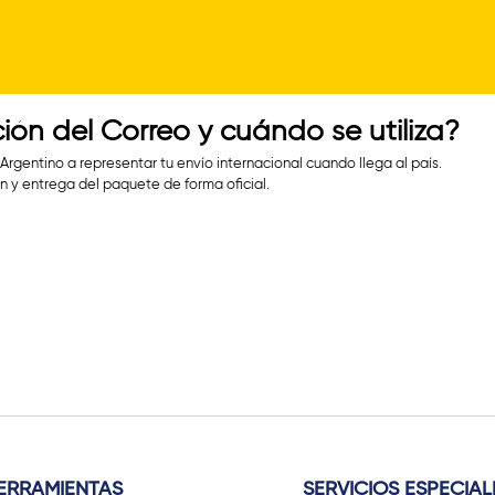
Pasar
al
contenido
ión del Correo y cuándo se utiliza?
principal
Argentino a representar tu envío internacional cuando llega al país.
ión y entrega del paquete de forma oficial.
ERRAMIENTAS
SERVICIOS ESPECIAL