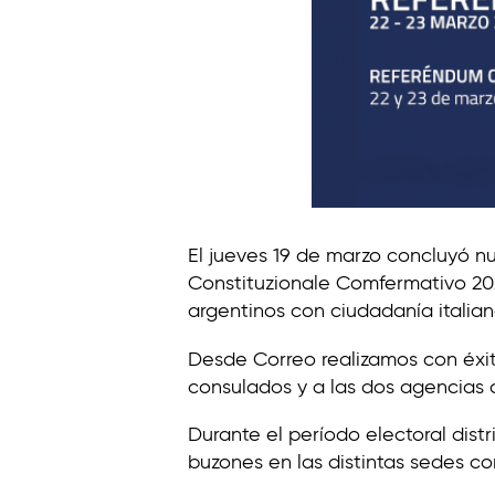
t
i
n
o
El jueves 19 de marzo concluyó n
Constituzionale Comfermativo 202
argentinos con ciudadanía italian
Desde Correo realizamos con éxito
consulados y a las dos agencias c
Durante el período electoral dist
buzones en las distintas sedes co