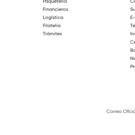
Paquetería
Có
Financieros
Su
Logística
E
Filatelia
T
Trámites
In
Ce
B
No
Pr
Correo Ofici