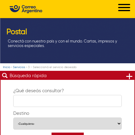
C
Pasar
o
al
r
contenido
principal
Postal
r
e
Conectá con nuestro país y con el mundo. Cartas, impresos y
servicios especiales.
o
A
r
Inicio
›
Servicios
›
3 - Seleccioná el servicio deseado
Usted
Búsqueda rápida
g
está
e
aquí
¿Qué deseás consultar?
n
t
i
Destino
n
o