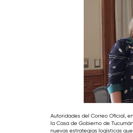
t
i
n
o
Autoridades del Correo Oficial, en
la Casa de Gobierno de Tucumán,
nuevas estrategias logísticas qu