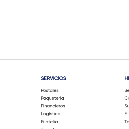
SERVICIOS
H
Postales
Se
Paquetería
Có
Financieros
Su
Logística
E
Filatelia
T