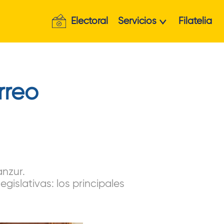
Electoral
Servicios
Filatelia
rreo
anzur.
gislativas: los principales