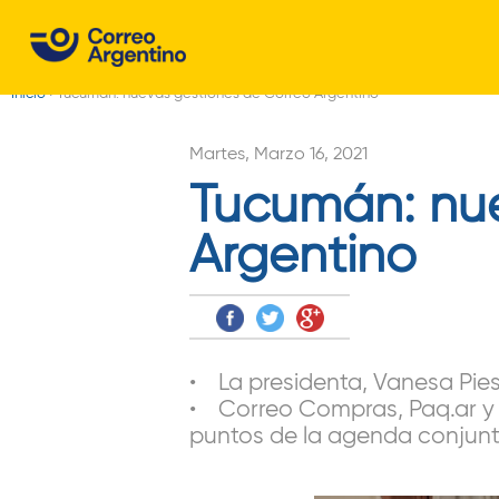
C
o
Inicio
›
Tucumán: nuevas gestiones de Correo Argentino
r
Usted
r
está
Martes, Marzo 16, 2021
aquí
Tucumán: nue
e
o
Argentino
A
r
g
• La presidenta, Vanesa Pies
e
• Correo Compras, Paq.ar y pr
puntos de la agenda conjunt
n