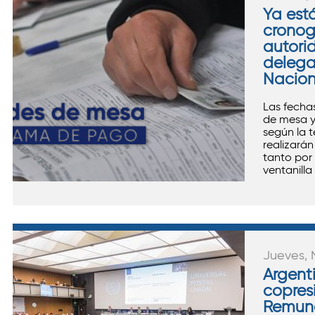
Ya está
crono
autori
delega
Nacion
Las fecha
de mesa y
según la 
realizarán 
tanto por
ventanilla
Jueves, 
Argent
copres
Remune