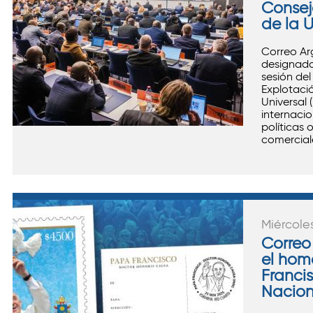
Consej
de la 
Correo Ar
designado,
sesión del
Explotació
Universal 
internacio
políticas 
comerciale
Miércole
Correo
el hom
Franci
Nacion