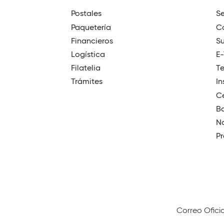
Postales
Se
Paquetería
Có
Financieros
Su
Logística
E
Filatelia
T
Trámites
In
Ce
B
No
Pr
Correo Ofici