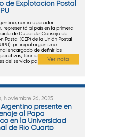
o de Explotación Postal
UPU
gentino, como operador
 representó al país en la primera
 ciclo de Dubái del Consejo de
n Postal (CEP) de la Unión Postal
(UPU), principal organismo
nal encargado de definir las
operativas, técnicas, económicas y
Ver nota
s del servicio postal a nivel global.
s, Noviembre 26, 2025
 Argentino presente en
enaje al Papa
sco en la Universidad
al de Río Cuarto