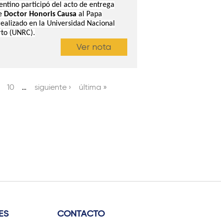
ntino participó del acto de entrega
e
Doctor Honoris Causa
al Papa
realizado
en la Universidad Nacional
rto (UNRC).
Ver nota
10
…
siguiente ›
última »
ES
CONTACTO