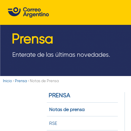
C
o
r
Prensa
r
e
Enterate de las últimas novedades.
o
A
Inicio
›
Prensa
›
Notas de Prensa
r
Usted
PRENSA
está
g
aquí
e
Notas de prensa
n
RSE