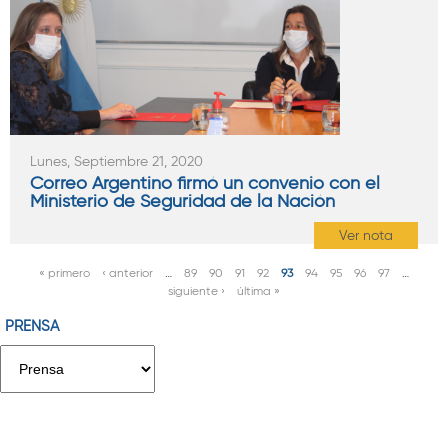
Lunes, Septiembre 21, 2020
Correo Argentino firmó un convenio con el
Ministerio de Seguridad de la Nación
Ver nota
« primero
‹ anterior
…
89
90
91
92
93
94
95
96
97
…
P
siguiente ›
última »
á
PRENSA
g
i
n
a
s