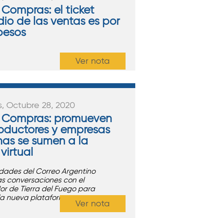
 Compras: el ticket
io de las ventas es por
 pesos
Ver nota
s, Octubre 28, 2020
 Compras: promueven
oductores y empresas
nas se sumen a la
virtual
idades del Correo Argentino
las conversaciones con el
r de Tierra del Fuego para
la nueva plataforma.
Ver nota