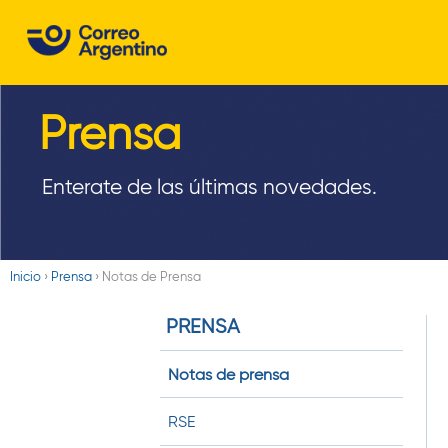
C
o
r
Prensa
r
e
Enterate de las últimas novedades.
o
A
Inicio
›
Prensa
›
Notas de Prensa
r
Usted
PRENSA
está
g
aquí
e
Notas de prensa
n
RSE