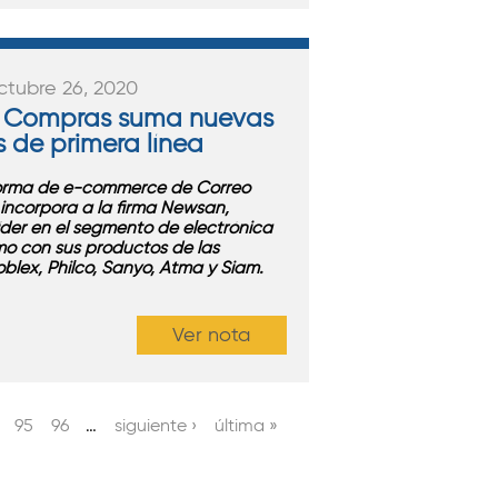
ctubre 26, 2020
 Compras suma nuevas
 de primera línea
orma de e-commerce de Correo
incorpora a la firma Newsan,
íder en el segmento de electrónica
o con sus productos de las
blex, Philco, Sanyo, Atma y Siam.
Ver nota
95
96
…
siguiente ›
última »