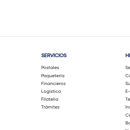
SERVICIOS
H
Postales
Se
Paquetería
Có
Financieros
Su
Logística
E
Filatelia
T
Trámites
In
Ce
B