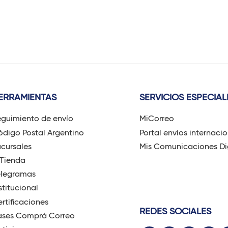
g
i
n
a
s
ERRAMIENTAS
SERVICIOS ESPECIAL
guimiento de envío
MiCorreo
digo Postal Argentino
Portal envíos internaci
cursales
Mis Comunicaciones Di
-Tienda
elegramas
stitucional
rtificaciones
REDES SOCIALES
ases Comprá Correo