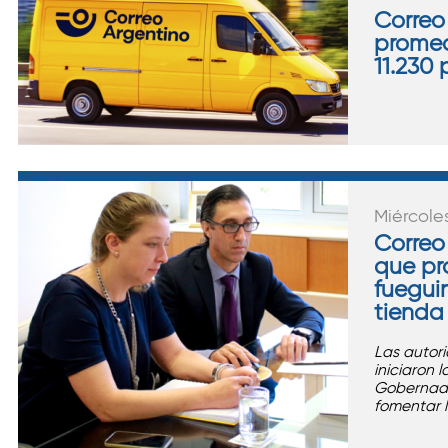
Correo
promed
11.230
Miércole
Correo
que pr
fuegui
tienda 
Las autor
iniciaron 
Gobernado
fomentar 