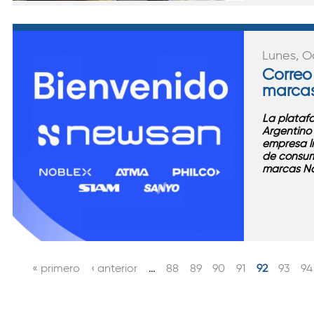
Lunes, O
Correo
marcas
La plataf
Argentino 
empresa l
de consum
marcas No
« primero
‹ anterior
…
88
89
90
91
92
93
94
P
á