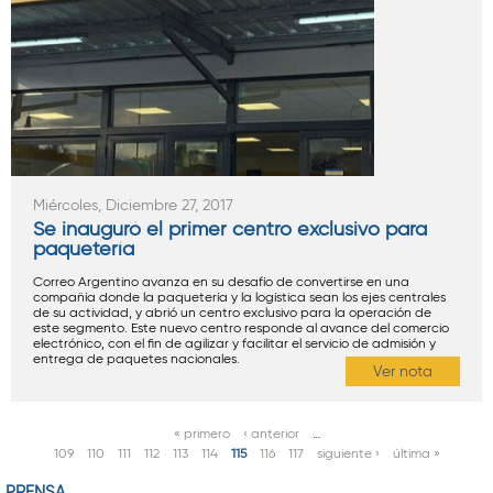
Miércoles, Diciembre 27, 2017
Se inauguró el primer centro exclusivo para
paquetería
Correo Argentino avanza en su desafío de convertirse en una
compañía donde la paquetería y la logística sean los ejes centrales
de su actividad, y abrió un centro exclusivo para la operación de
este segmento. Este nuevo centro responde al avance del comercio
electrónico, con el fin de agilizar y facilitar el servicio de admisión y
entrega de paquetes nacionales.
Ver nota
« primero
‹ anterior
…
P
109
110
111
112
113
114
115
116
117
siguiente ›
última »
á
PRENSA