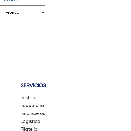
g
i
n
a
s
SERVICIOS
Postales
Paquetería
Financieros
Logística
Filatelia