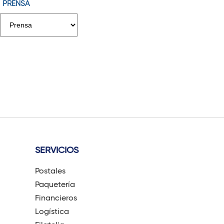
PRENSA
g
i
n
a
s
SERVICIOS
Postales
Paquetería
Financieros
Logística