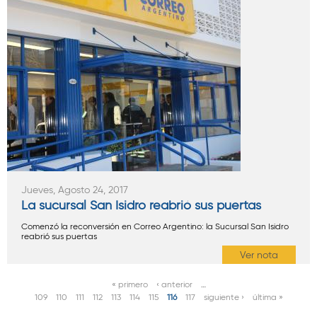
Jueves, Agosto 24, 2017
La sucursal San Isidro reabrió sus puertas
Comenzó la reconversión en Correo Argentino: la Sucursal San Isidro
reabrió sus puertas
Ver nota
« primero
‹ anterior
…
P
109
110
111
112
113
114
115
116
117
siguiente ›
última »
á