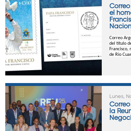
Correo
el hom
Franci
Nacion
Correo Arge
del título d
Francisco, 
de Río Cua
Lunes, N
Correo
la Reu
Negoci