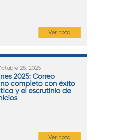
Ver nota
Octubre 28, 2025
ones 2025: Correo
ino completó con éxito
stica y el escrutinio de
micios
Ver nota