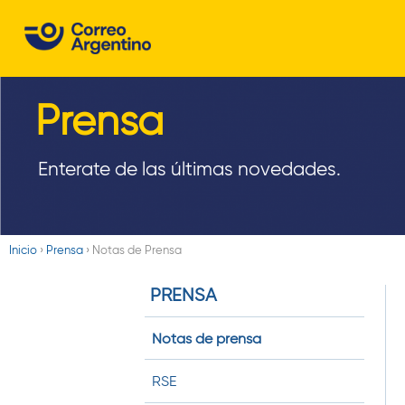
C
o
r
Prensa
r
e
Enterate de las últimas novedades.
o
A
Inicio
›
Prensa
›
Notas de Prensa
r
Usted
PRENSA
está
g
aquí
e
Notas de prensa
n
RSE