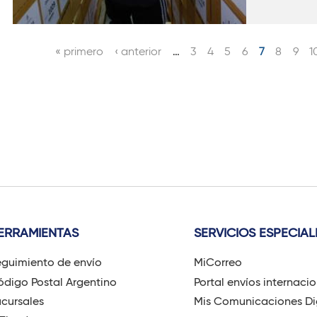
« primero
‹ anterior
…
3
4
5
6
7
8
9
1
P
á
g
i
n
a
s
ERRAMIENTAS
SERVICIOS ESPECIAL
guimiento de envío
MiCorreo
digo Postal Argentino
Portal envíos internaci
cursales
Mis Comunicaciones Di