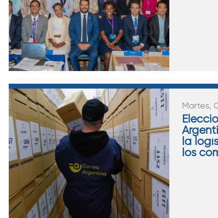
Martes, 
Elecci
Argent
la logí
los co