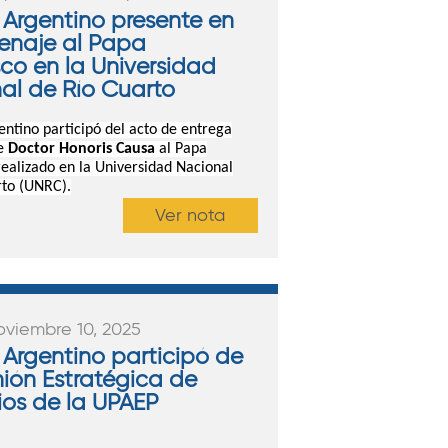
 Argentino presente en
enaje al Papa
sco en la Universidad
al de Río Cuarto
ntino participó del acto de entrega
e
Doctor Honoris Causa
al Papa
realizado
en la Universidad Nacional
rto (UNRC).
Ver nota
oviembre 10, 2025
 Argentino participó de
nión Estratégica de
os de la UPAEP