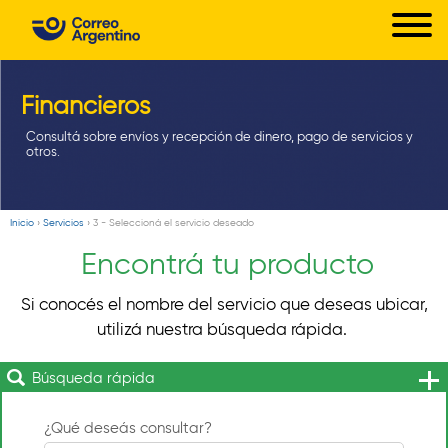
C
Pasar
o
al
r
contenido
principal
Financieros
r
e
Consultá sobre envíos y recepción de dinero, pago de servicios y
otros.
o
A
r
Inicio
›
Servicios
›
3 - Seleccioná el servicio deseado
Usted
g
Encontrá tu producto
está
e
aquí
Si conocés el nombre del servicio que deseas ubicar,
n
utilizá nuestra búsqueda rápida.
t
i
Búsqueda rápida
n
¿Qué deseás consultar?
o