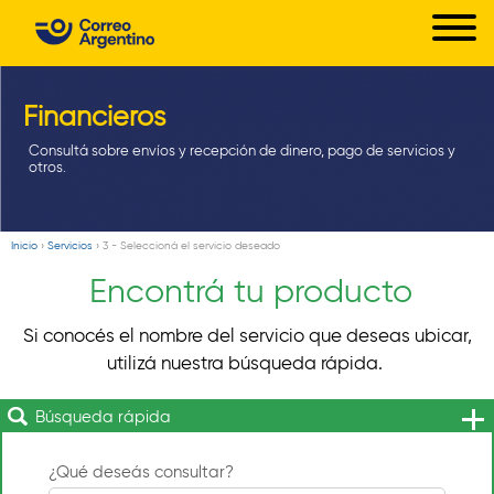
C
Pasar
o
al
r
contenido
principal
Financieros
r
e
Consultá sobre envíos y recepción de dinero, pago de servicios y
otros.
o
A
r
Inicio
›
Servicios
›
3 - Seleccioná el servicio deseado
Usted
g
Encontrá tu producto
está
e
aquí
Si conocés el nombre del servicio que deseas ubicar,
n
utilizá nuestra búsqueda rápida.
t
i
Búsqueda rápida
n
¿Qué deseás consultar?
o