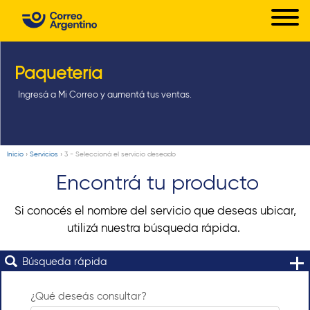
C
Pasar
o
al
r
contenido
principal
Paquetería
r
e
Ingresá a Mi Correo y aumentá tus ventas.
o
A
r
Inicio
›
Servicios
›
3 - Seleccioná el servicio deseado
Usted
g
Encontrá tu producto
está
e
aquí
Si conocés el nombre del servicio que deseas ubicar,
n
utilizá nuestra búsqueda rápida.
t
i
Búsqueda rápida
n
¿Qué deseás consultar?
o