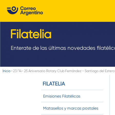
C
o
r
Filatelia
r
e
Enterate de las últimas novedades filatélic
o
A
Inicio
›
23/14- 25 Aniversario Rotary Club Fernández - Santiago del Estero
r
Usted
FILATELIA
está
g
aquí
e
Emisiones Filatélicas
n
Matasellos y marcas postales