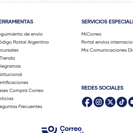
ERRAMIENTAS
SERVICIOS ESPECIAL
guimiento de envío
MiCorreo
digo Postal Argentino
Portal envíos internaci
cursales
Mis Comunicaciones Di
-Tienda
elegramas
stitucional
rtificaciones
REDES SOCIALES
ases Comprá Correo
ticias
eguntas Frecuentes