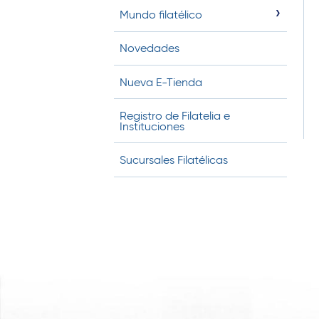
t
Mundo filatélico
i
Novedades
n
o
Nueva E-Tienda
Registro de Filatelia e
Instituciones
Sucursales Filatélicas