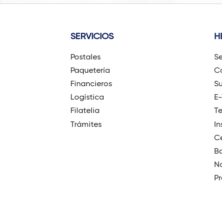
SERVICIOS
H
Postales
Se
Paquetería
Có
Financieros
Su
Logística
E
Filatelia
T
Trámites
In
Ce
B
No
Pr