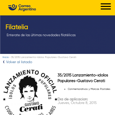
C
Pasar
o
al
r
contenido
principal
Filatelia
r
e
Enterate de las últimas novedades filatélicas
o
A
r
Inicio
›
35/2015 Lanzamiento-ídolos Populares-Gustavo Cerati
Usted
Volver al listado
g
está
e
aquí
35/2015 Lanzamiento-ídolos
n
Populares-Gustavo Cerati
t
Conmemorativos y Marcas Postales
i
Día de aplicación:
Jueves, Octubre 8, 2015
n
o