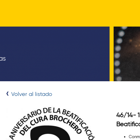
Pasar
al
contenido
principal
as
Volver al listado
46/14- 1
Beatific
Conme