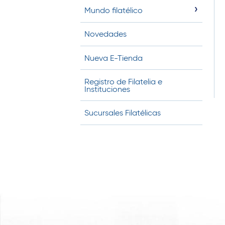
t
Mundo filatélico
i
Novedades
n
o
Nueva E-Tienda
Registro de Filatelia e
Instituciones
Sucursales Filatélicas