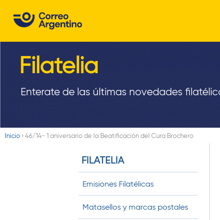
C
o
r
Filatelia
r
e
Enterate de las últimas novedades filatélic
o
A
Inicio
›
46/14- 1 aniversario de la Beatificación del Cura Brochero
r
Usted
FILATELIA
está
g
aquí
e
Emisiones Filatélicas
n
Matasellos y marcas postales