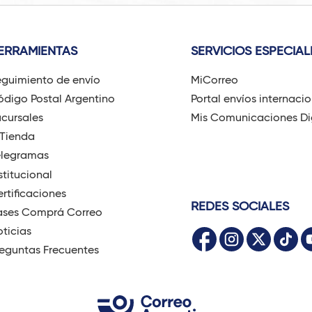
ERRAMIENTAS
SERVICIOS ESPECIAL
guimiento de envío
MiCorreo
digo Postal Argentino
Portal envíos internaci
cursales
Mis Comunicaciones Di
-Tienda
elegramas
stitucional
rtificaciones
REDES SOCIALES
ases Comprá Correo
ticias
eguntas Frecuentes