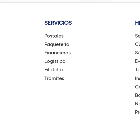
SERVICIOS
H
Postales
Se
Paquetería
Có
Financieros
Su
Logística
E
Filatelia
T
Trámites
In
Ce
B
No
Pr