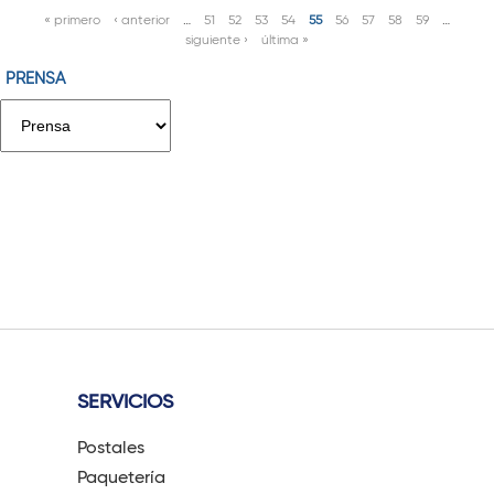
« primero
‹ anterior
…
51
52
53
54
55
56
57
58
59
…
P
siguiente ›
última »
á
PRENSA
g
i
n
a
s
SERVICIOS
Postales
Paquetería