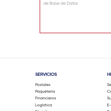
de Base de Datos
SERVICIOS
H
Postales
Se
Paquetería
Có
Financieros
Su
Logística
E