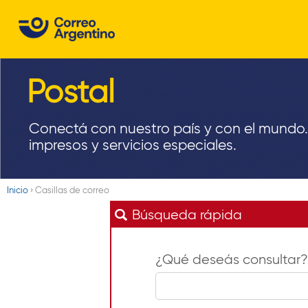
C
o
r
Postal
r
e
Conectá con nuestro país y con el mundo.
impresos y servicios especiales.
o
A
Inicio
›
Casillas de correo
r
Usted
Búsqueda rápida
está
g
aquí
e
¿Qué deseás consultar?
n