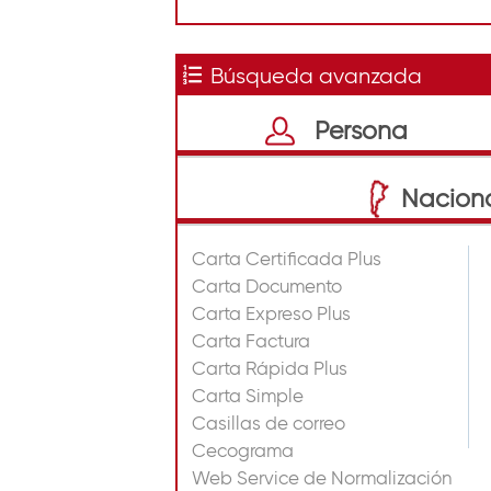
t
i
Búsqueda avanzada
n
o
Persona
Nacion
Carta Certificada Plus
Carta Documento
Carta Expreso Plus
Carta Factura
Carta Rápida Plus
Carta Simple
Casillas de correo
Cecograma
Web Service de Normalización