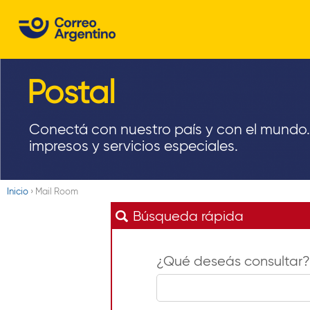
C
o
r
Postal
r
e
Conectá con nuestro país y con el mundo.
impresos y servicios especiales.
o
A
Inicio
›
Mail Room
r
Usted
Búsqueda rápida
está
g
aquí
e
¿Qué deseás consultar?
n