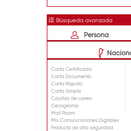
t
i
Búsqueda avanzada
n
o
Persona
Nacion
Carta Certificada
Carta Documento
Carta Rápida
Carta Simple
Casillas de correo
Cecograma
Mail Room
Mis Comunicaciones Digitales
Producto de alta seguridad